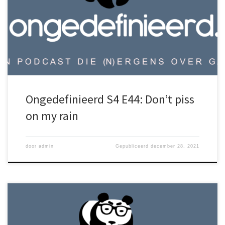
aan de vier stemmen en natuurlijk aan de chaos. Succes! Geef jij
ons genoeg sterren op Spotify? Een van de plekken waar je onze
podcast kunt luisteren is Spotify. Daar hebben ze een nieuwe
dienst want […]
Ongedefinieerd S4 E44: Don’t piss
on my rain
door
admin
Gepubliceerd
december 28, 2021
We zijn weer eens met zijn drieën want Arvid heeft een groot