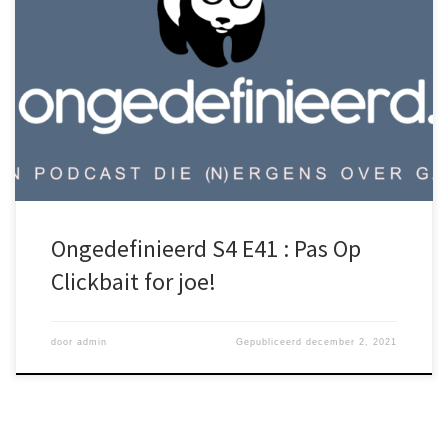
Sander is op reis naar de joe-naait-me-steeds voor zijn werk en
daarom moet je het doen met die drie andere gasten doen. In
het begin verklaren we onze ‘joe-tjes’ en komt deze video ter
sprake. Met dan aan Sigrid Degener. Hier luister je naar de
Ongedefinieerd Podcast Via de website of Spotify, Google
Podcasts, Apple […]
Ongedefinieerd S4 E41 : Pas Op
Clickbait for joe!
door
admin
Gepubliceerd
december 2, 2021