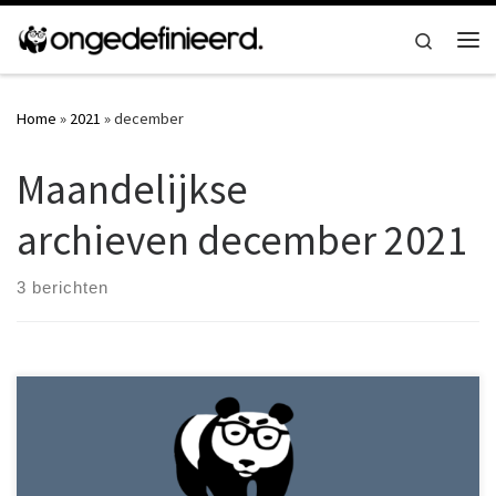
Ga naar inhoud
Search
Me
Home
»
2021
»
december
Maandelijkse
archieven
december 2021
3 berichten
We zijn weer eens met de hele club bij elkaar. Dat kun je horen