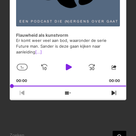
Flauwheid als kunstvorm
Er komt weer veel aan bod, waaronder de serie
Future man. Sander is deze gaan kijken naar
aanleiding
[...]
1
x
Skip
Play
Jump
Change
Share
Playback
This
Backward
Pause
Forward
00:00
Rate
00:00
Episod
Previous
Show
Next
Episode
Episodes
Episod
List
ZOEKEN
Zoek