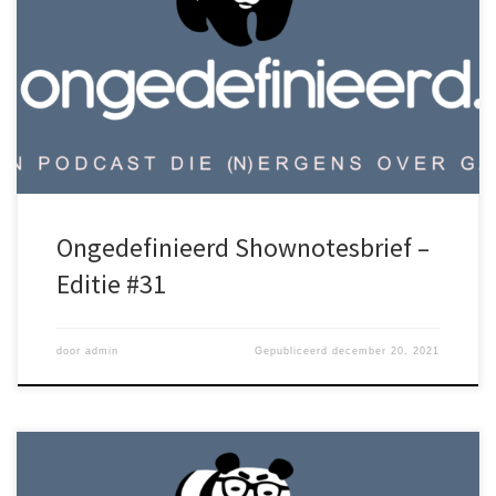
geheim wat Dim (bijna) niet voor zich kan houden. Spoiler?
Cliffhanger? Hier luister je naar de Ongedefinieerd Podcast Via
de website of Spotify, Google Podcasts, Apple
Podcasts en Pocket Casts. Kijk je liever op beeld? Dan heb je pech
want we hebben momenteel geen video. […]
Ongedefinieerd Shownotesbrief –
Editie #31
door
admin
Gepubliceerd
december 20, 2021